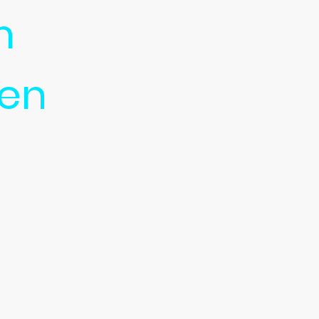
im
zen
en wir Tennis in entspannter