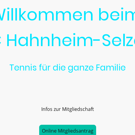
illkommen be
 Hahnheim-Sel
Tennis für die ganze Familie
r oder erfahrener Spieler - auf unserer schönen Anlage biet
Atmosphäre. Wir haben für jeden das passende Angebot.
Infos zur Mitgliedschaft
Online Mitgliedsantrag