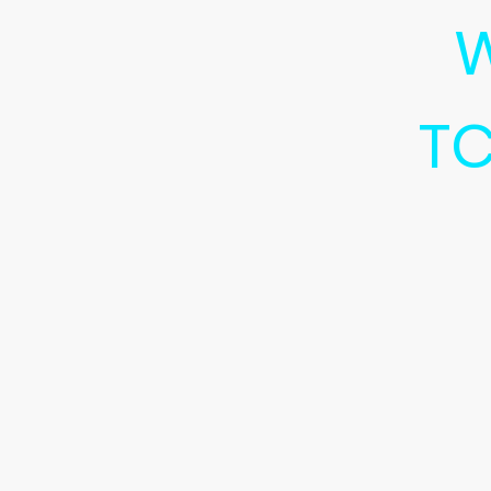
W
TC
Ob groß oder klein, Anfänge